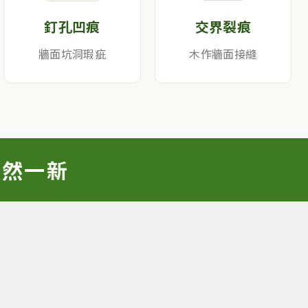
釘孔凹痕
交界裂痕
牆面坑洞瑕疵
木作牆面接縫
煥然一新