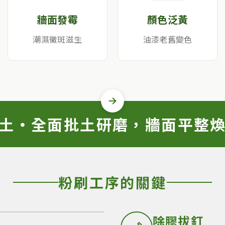
牆面發霉
顏色泛黃
潮濕黴斑滋生
油漆老舊變色
粉刷後
土・全面批土研磨，牆面平整
粉刷工序的關鍵
除膠拔釘