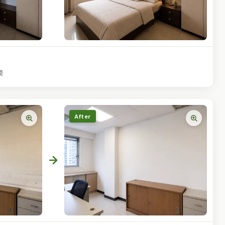
間
After