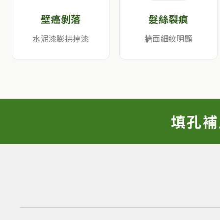
壁癌剝落
髮絲裂痕
水泥漆膨拱掉漆
牆面細紋明顯
粉刷前
填孔補