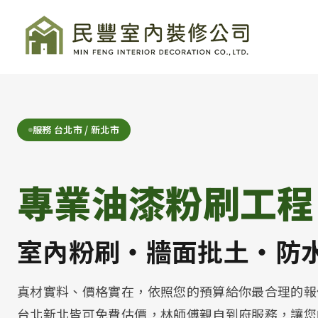
公司名稱
PAINTING SERVICE
服務 台北市 / 新北市
專業油漆粉刷工程
室內粉刷・牆面批土・防
真材實料、價格實在，依照您的預算給你最合理的報
台北新北皆可免費估價，林師傅親自到府服務，讓您