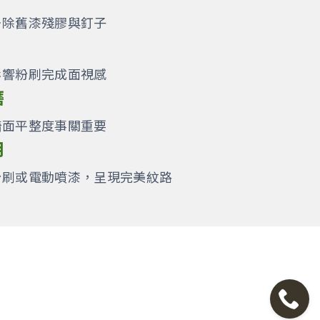
去除舊漆殘膠與釘子
影響粉刷完成面視感
磨
牆面平整度事關重要
用
粉刷或電動噴漆，呈現完美紋路