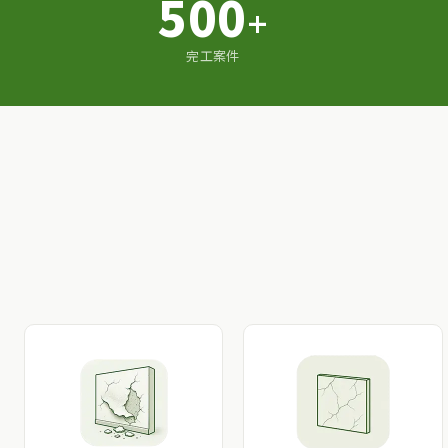
500
+
完工案件