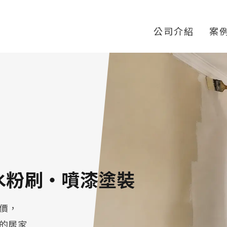
常見問題
服務項目
施工案例
施工流程
為什麼選擇我們
常見問答
公司介紹
案
水粉刷・噴漆塗裝
價，
的居家