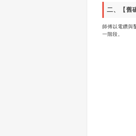
二、【舊
師傅以電鑽與
一階段。