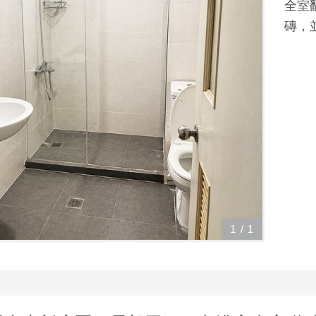
全室
磚，
1
/
1