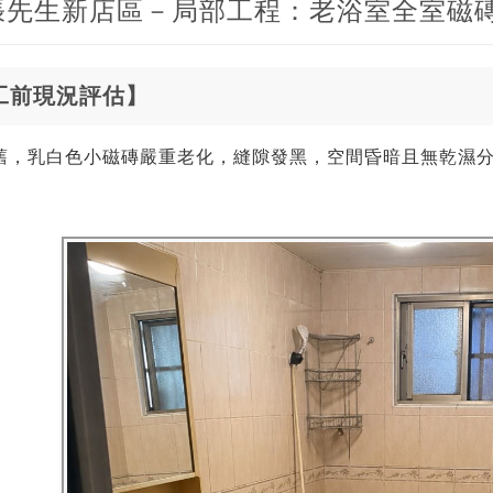
張先生新店區－局部工程：老浴室全室磁
工前現況評估】
舊，乳白色小磁磚嚴重老化，縫隙發黑，空間昏暗且無乾濕