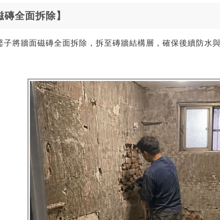
磁磚全面拆除】
鑿子將牆面磁磚全面拆除，拆至磚牆結構層，確保後續防水