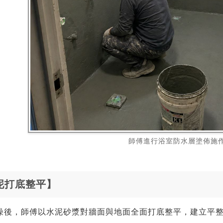
師傅進行浴室防水層塗佈施
泥打底整平】
燥後，師傅以水泥砂漿對牆面與地面全面打底整平，建立平