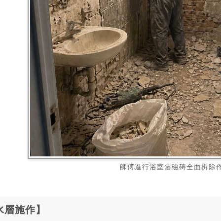
師傅進行浴室舊磁磚全面拆除
水層施作】